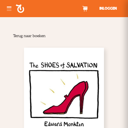
Spring naar inhoud
INLOGGEN
Terug naar boeken