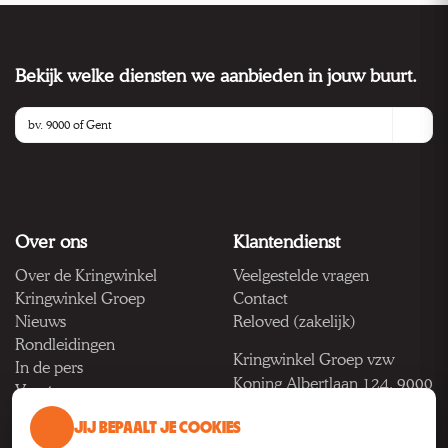
Bekijk welke diensten we aanbieden in jouw buurt.
Over ons
Klantendienst
Over de Kringwinkel
Veelgestelde vragen
Kringwinkel Groep
Contact
Nieuws
Reloved (zakelijk)
Rondleidingen
Kringwinkel Groep vzw
In de pers
Koning Albertlaan 124, 9000
Vacatures
Gent
JIJ BEPAALT JE COOKIES
BTW BE 1033.922.208