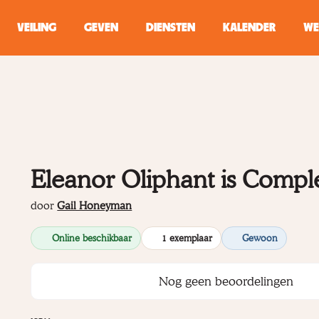
VEILING
GEVEN
DIENSTEN
KALENDER
WE
ZOEKEN
WINKEL
Typ minstens 2 
Eleanor Oliphant is Comple
door
Gail Honeyman
Online beschikbaar
1 exemplaar
Gewoon
Nog geen beoordelingen