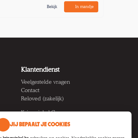
Bekijk
In mandje
Klantendienst
Veelgestelde vragen
Contact
Reloved (zakelijk)
Kringwinkel Groep vzw
Koning Albertlaan 124, 9000
JIJ BEPAALT JE COOKIES
Gent