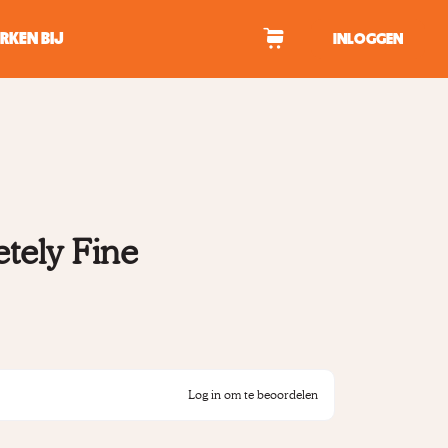
RKEN BIJ
INLOGGEN
WAGEN
tekens om te zoeken.
tely Fine
Log in om te beoordelen