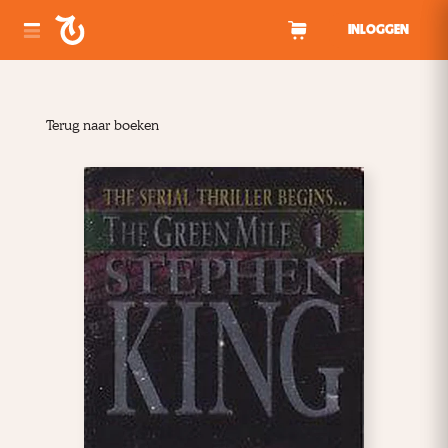
Spring naar inhoud
INLOGGEN
Terug naar boeken