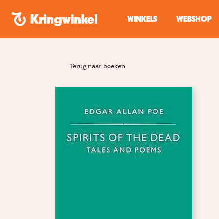
Spring naar inhoud
WINKELS
WEBSHOP
Terug naar boeken