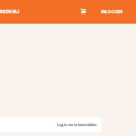
RKEN BIJ
INLOGGEN
WAGEN
tekens om te zoeken.
Log in om te beoordelen