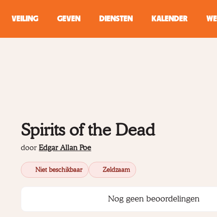
VEILING
GEVEN
DIENSTEN
KALENDER
WE
ZOEKEN
WINKEL
Typ minstens 2 
Spirits of the Dead
door
Edgar Allan Poe
Niet beschikbaar
Zeldzaam
Nog geen beoordelingen