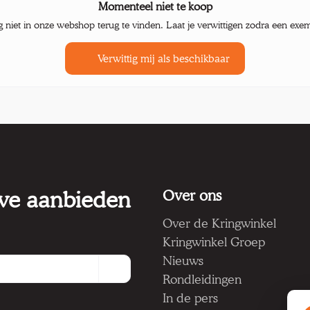
Momenteel niet te koop
g niet in onze webshop terug te vinden. Laat je verwittigen zodra een exe
Verwittig mij als beschikbaar
 we aanbieden
Over ons
Over de Kringwinkel
Kringwinkel Groep
Nieuws
Rondleidingen
In de pers