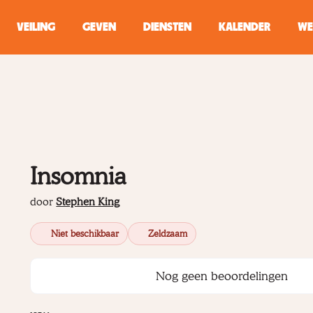
VEILING
GEVEN
DIENSTEN
KALENDER
WE
ZOEKEN
WINKEL
Typ minstens 2 
Insomnia
door
Stephen King
Niet beschikbaar
Zeldzaam
Nog geen beoordelingen