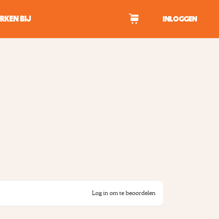
RKEN BIJ
INLOGGEN
WAGEN
tekens om te zoeken.
Log in om te beoordelen