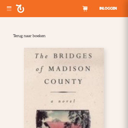
Spring naar inhoud
INLOGGEN
Terug naar boeken