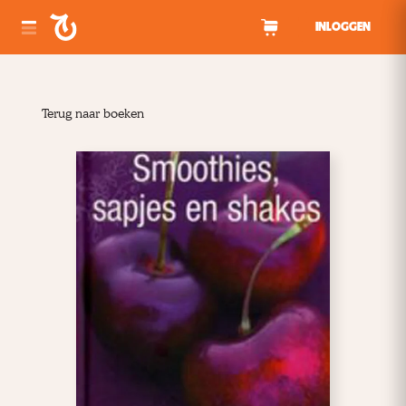
Spring naar inhoud
INLOGGEN
Terug naar boeken