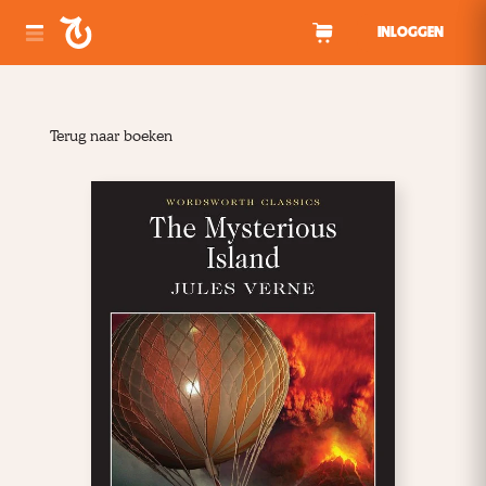
Spring naar inhoud
INLOGGEN
Terug naar boeken