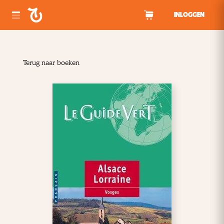
Spring naar inhoud
INLOGGEN
Terug naar boeken