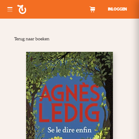
Spring naar inhoud
INLOGGEN
Terug naar boeken