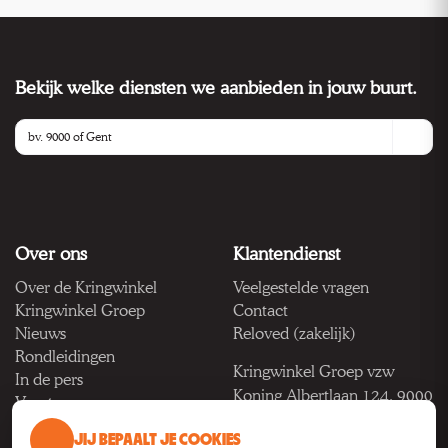
Bekijk welke diensten we aanbieden in jouw buurt.
Over ons
Klantendienst
Over de Kringwinkel
Veelgestelde vragen
Kringwinkel Groep
Contact
Nieuws
Reloved (zakelijk)
Rondleidingen
Kringwinkel Groep vzw
In de pers
Koning Albertlaan 124, 9000
Vacatures
Gent
JIJ BEPAALT JE COOKIES
BTW BE 1033.922.208