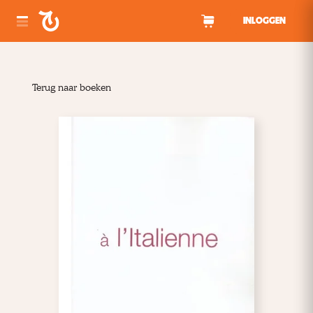
Spring naar inhoud
INLOGGEN
Terug naar boeken