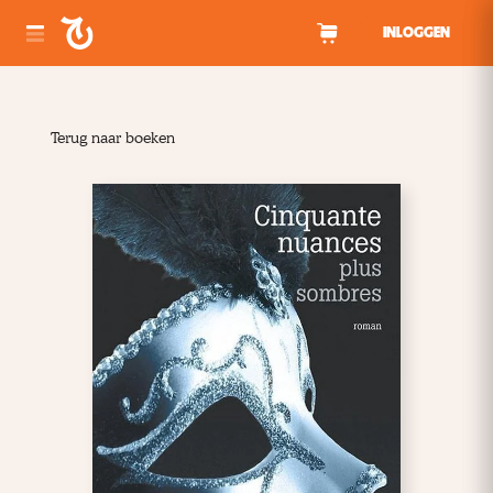
Spring naar inhoud
INLOGGEN
Terug naar boeken