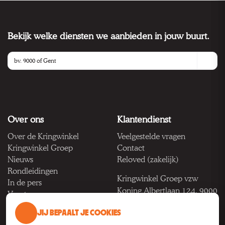
Bekijk welke diensten we aanbieden in jouw buurt.
Over ons
Klantendienst
Over de Kringwinkel
Veelgestelde vragen
Kringwinkel Groep
Contact
Nieuws
Reloved (zakelijk)
Rondleidingen
Kringwinkel Groep vzw
In de pers
Koning Albertlaan 124, 9000
Vacatures
Gent
JIJ BEPAALT JE COOKIES
BTW BE 1033.922.208