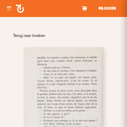
Spring naar inhoud
INLOGGEN
Terug naar boeken