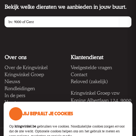
Bekijk welke diensten we aanbieden in jouw buurt.
Over ons
Klantendienst
Over de Kringwinkel
Veelgestelde vragen
Kringwinkel Groep
Contact
Nieuws
Reloved (zakelijk)
Rondleidingen
Kringwinkel Groep vzw
In de pers
Koning Albertlaan 124, 9000
Vacatures
Gent
JIJ BEPAALT JE COOKIES
BTW BE 1033.922.208
Op
kringwinkel.be
gebruiken we cookies. Noodzakelijke cookies zorgen ervoor
dat de site werkt. Optionele cookies helpen ons om het gebruik te meten en
voor reclame, marketing en sociale media.