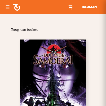
Spring naar inhoud
INLOGGEN
Terug naar boeken