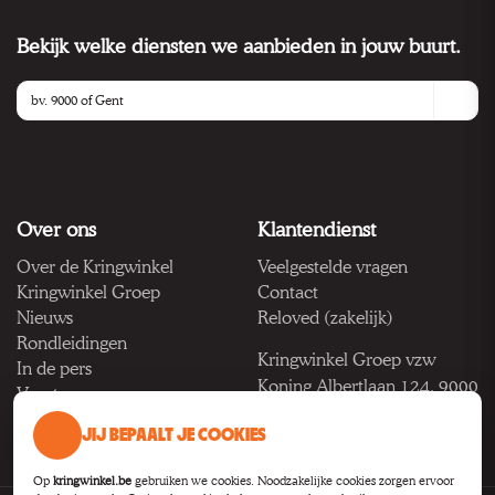
Bekijk welke diensten we aanbieden in jouw buurt.
Over ons
Klantendienst
Over de Kringwinkel
Veelgestelde vragen
Kringwinkel Groep
Contact
Nieuws
Reloved (zakelijk)
Rondleidingen
Kringwinkel Groep vzw
In de pers
Koning Albertlaan 124, 9000
Vacatures
Gent
JIJ BEPAALT JE COOKIES
BTW BE 1033.922.208
Op
kringwinkel.be
gebruiken we cookies. Noodzakelijke cookies zorgen ervoor