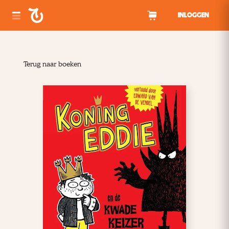
Spring naar inhoud
INLOGGEN
Terug naar boeken