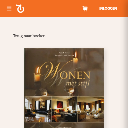
Spring naar inhoud
INLOGGEN
Terug naar boeken