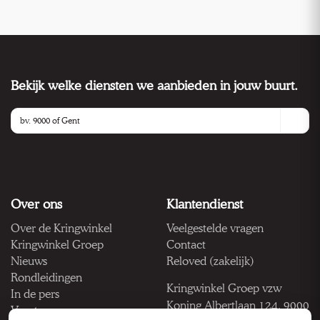
Bekijk welke diensten we aanbieden in jouw buurt.
Over ons
Klantendienst
Over de Kringwinkel
Veelgestelde vragen
Kringwinkel Groep
Contact
Nieuws
Reloved (zakelijk)
Rondleidingen
Kringwinkel Groep vzw
In de pers
Koning Albertlaan 124, 9000
Vacatures