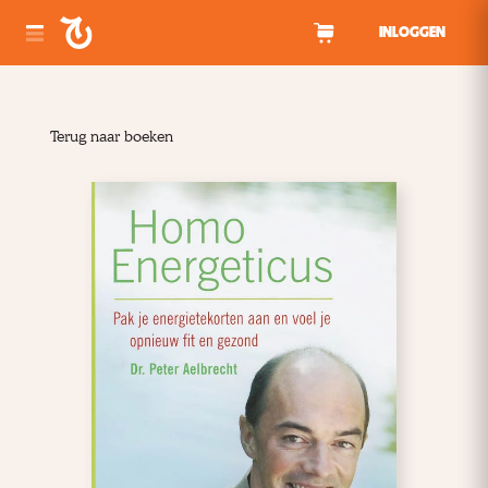
Spring naar inhoud
INLOGGEN
Terug naar boeken