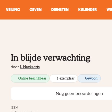
VEILING
GEVEN
DIENSTEN
KALENDER
WE
ZOEKEN
WINKEL
In blijde verwachting
Typ minstens 2 
door
I. Nackaerts
Online beschikbaar
1 exemplaar
Gewoon
Nog geen beoordelingen
ISBN