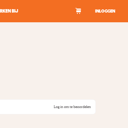
RKEN BIJ
INLOGGEN
WAGEN
tekens om te zoeken.
Log in om te beoordelen