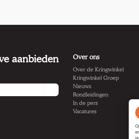
 we aanbieden
Over ons
Over de Kringwinkel
Kringwinkel Groep
Nieuws
Rondleidingen
In de pers
Vacatures
O
e
t