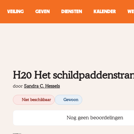
VEILING
GEVEN
DIENSTEN
KALENDER
WE
ZOEKEN
WINKEL
Typ minstens 2 
H20 Het schildpaddenstra
door
Sandra C. Hessels
Niet beschikbaar
Gewoon
Nog geen beoordelingen