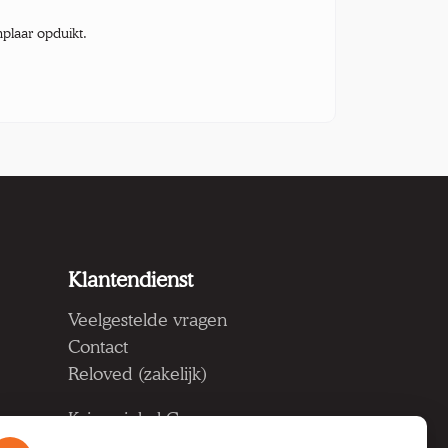
mplaar opduikt.
Klantendienst
Veelgestelde vragen
Contact
Reloved (zakelijk)
Kringwinkel Groep vzw
Koning Albertlaan 124, 9000