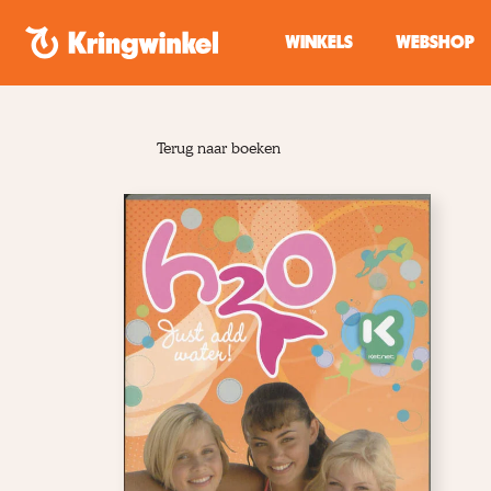
Spring naar inhoud
WINKELS
WEBSHOP
Terug naar boeken