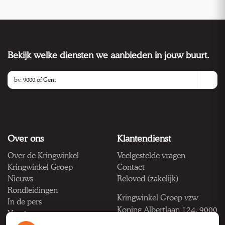
Bekijk welke diensten we aanbieden in jouw buurt.
Over ons
Klantendienst
Over de Kringwinkel
Veelgestelde vragen
Kringwinkel Groep
Contact
Nieuws
Reloved (zakelijk)
Rondleidingen
Kringwinkel Groep vzw
In de pers
Koning Albertlaan 124, 9000
Vacatures
Gent