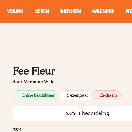
VEILING
GEVEN
DIENSTEN
KALENDER
WE
ZOEKEN
WINKEL
Typ minstens 2 
Fee Fleur
door
Marianne Witte
Online beschikbaar
1 exemplaar
Zeldzaam
·
1
beoordeling
5,0
/5
ISBN