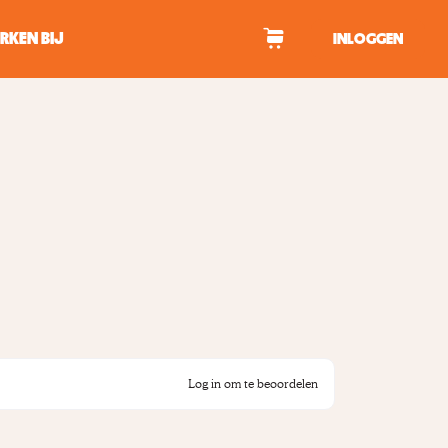
RKEN BIJ
INLOGGEN
WAGEN
tekens om te zoeken.
Log in om te beoordelen