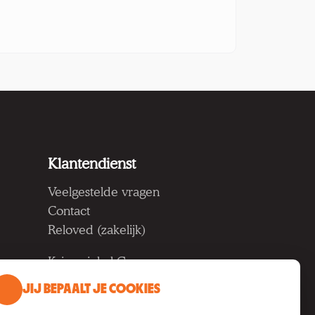
Klantendienst
Veelgestelde vragen
Contact
Reloved (zakelijk)
Kringwinkel Groep vzw
Koning Albertlaan 124, 9000
JIJ BEPAALT JE COOKIES
Gent