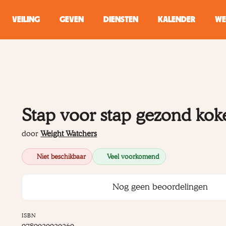
VEILING
GEVEN
DIENSTEN
KALENDER
WE
ZOEKEN
WINKEL
Stap voor stap gezond kok
Typ minstens 2 
door
Weight Watchers
Niet beschikbaar
Veel voorkomend
Nog geen beoordelingen
ISBN
9789020920260