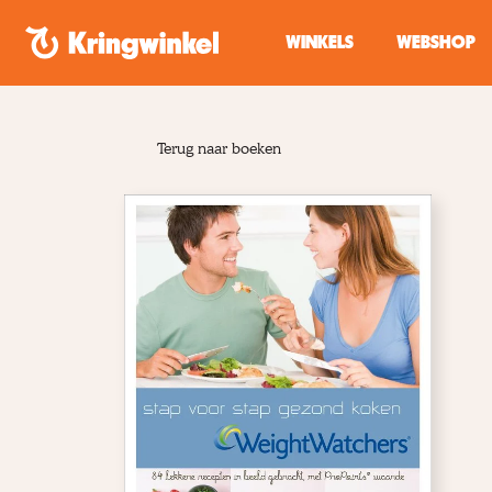
Spring naar inhoud
WINKELS
WEBSHOP
Terug naar boeken