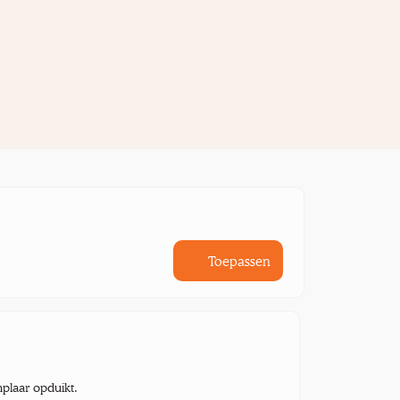
Toepassen
mplaar opduikt.