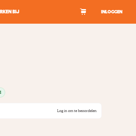
RKEN BIJ
INLOGGEN
WAGEN
tekens om te zoeken.
d
Log in om te beoordelen