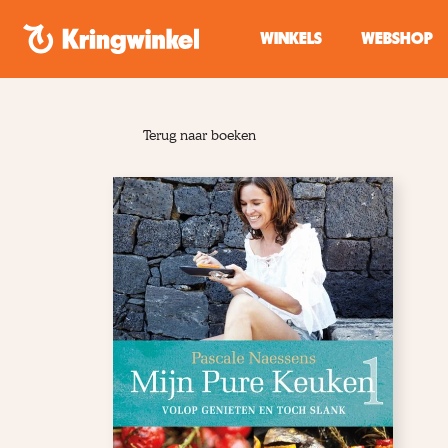
Spring naar inhoud
WINKELS
WEBSHOP
Terug naar boeken