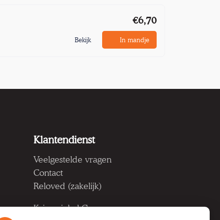
€6,70
Bekijk
In mandje
Klantendienst
Veelgestelde vragen
Contact
Reloved (zakelijk)
Kringwinkel Groep vzw