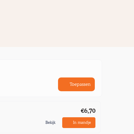
Toepassen
€6,70
Bekijk
In mandje