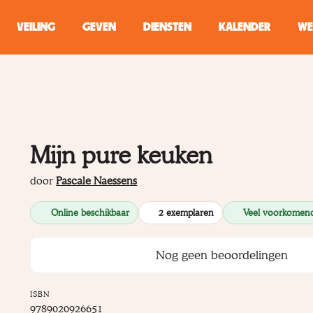
VEILING
GEVEN
DIENSTEN
KALENDER
WE
ZOEKEN
WINKEL
Mijn pure keuken
Typ minstens 2 
door
Pascale Naessens
Online beschikbaar
2 exemplaren
Veel voorkomen
Nog geen beoordelingen
ISBN
9789020926651