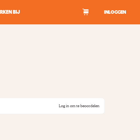
RKEN BIJ
INLOGGEN
WAGEN
tekens om te zoeken.
Log in om te beoordelen