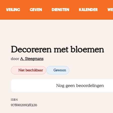
VEILING
GEVEN
DIENSTEN
KALENDER
WE
ZOEKEN
WINKEL
Decoreren met bloemen
Typ minstens 2 
door
A. Steegmans
Niet beschikbaar
Gewoon
Nog geen beoordelingen
ISBN
9789020938326