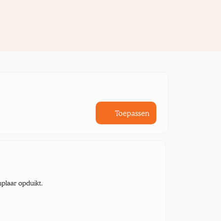
Toepassen
mplaar opduikt.