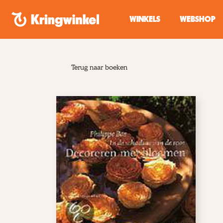
Spring naar inhoud
WINKELS
WEBSHOP
Terug naar boeken