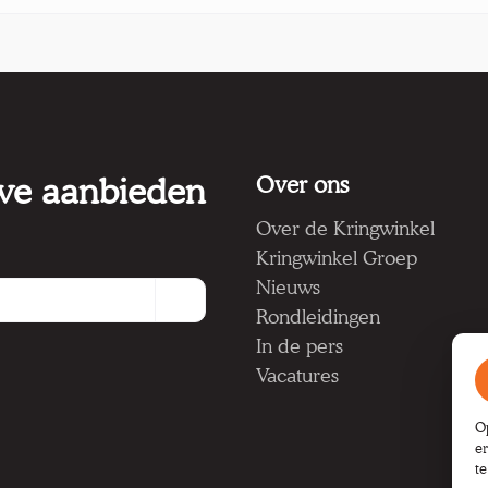
 we aanbieden
Over ons
Over de Kringwinkel
Kringwinkel Groep
Nieuws
Rondleidingen
In de pers
Vacatures
O
e
t