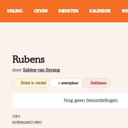
VEILING
GEVEN
DIENSTEN
KALENDER
WE
ZOEKEN
WINKEL
Rubens
Typ minstens 2 
door
Sabine van Sprang
Enkel in winkel
1 exemplaar
Zeldzaam
Nog geen beoordelingen
ISBN
9789020971897