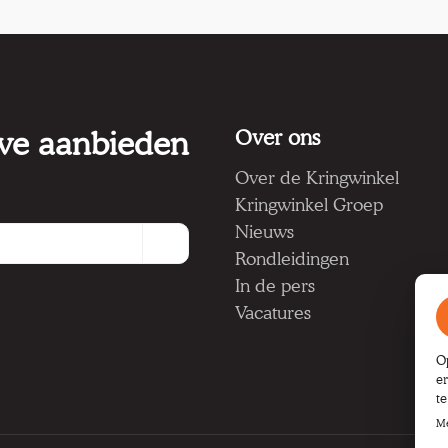
 we aanbieden
Over ons
Over de Kringwinkel
Kringwinkel Groep
Nieuws
Rondleidingen
In de pers
Vacatures
O
e
t
Me