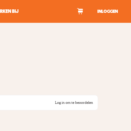
RKEN BIJ
INLOGGEN
WAGEN
tekens om te zoeken.
Log in om te beoordelen