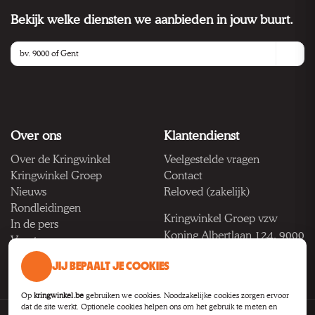
Bekijk welke diensten we aanbieden in jouw buurt.
Over ons
Klantendienst
Over de Kringwinkel
Veelgestelde vragen
Kringwinkel Groep
Contact
Nieuws
Reloved (zakelijk)
Rondleidingen
Kringwinkel Groep vzw
In de pers
Koning Albertlaan 124, 9000
Vacatures
Gent
JIJ BEPAALT JE COOKIES
BTW BE 1033.922.208
Op
kringwinkel.be
gebruiken we cookies. Noodzakelijke cookies zorgen ervoor
dat de site werkt. Optionele cookies helpen ons om het gebruik te meten en