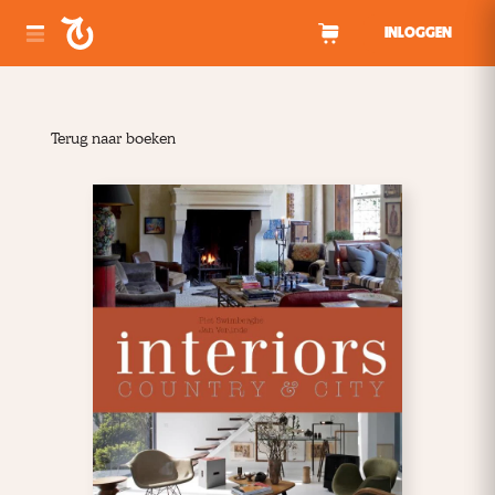
Spring naar inhoud
INLOGGEN
Terug naar boeken