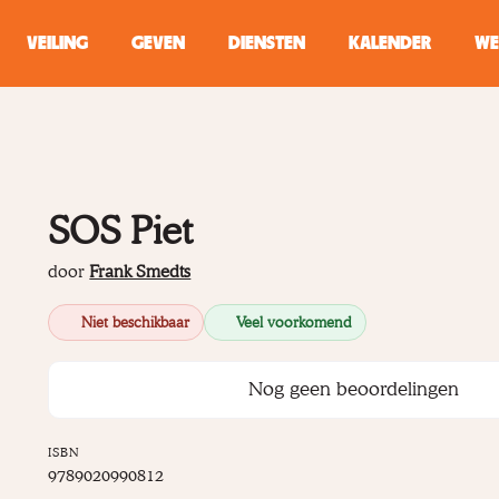
VEILING
GEVEN
DIENSTEN
KALENDER
WE
ZOEKEN
WINKEL
SOS Piet
Typ minstens 2 
door
Frank Smedts
Niet beschikbaar
Veel voorkomend
Nog geen beoordelingen
ISBN
9789020990812