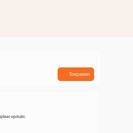
Toepassen
mplaar opduikt.