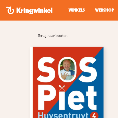
Spring naar inhoud
WINKELS
WEBSHOP
Terug naar boeken