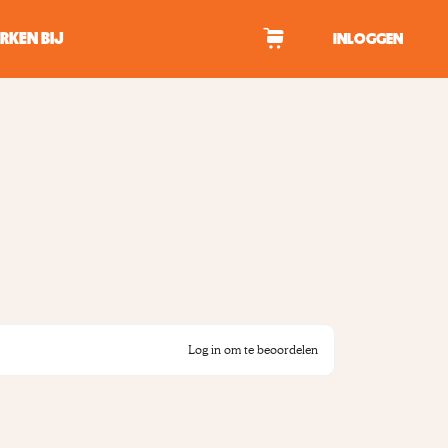
RKEN BIJ
INLOGGEN
WAGEN
tekens om te zoeken.
Log in om te beoordelen