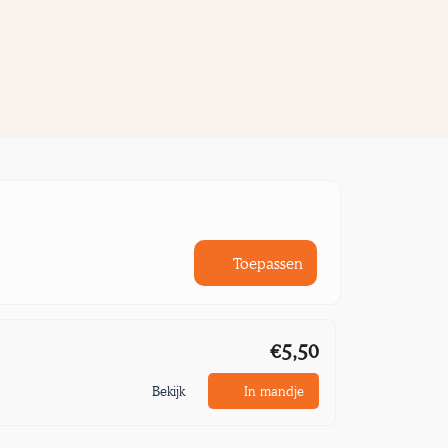
Toepassen
€5,50
Bekijk
In mandje