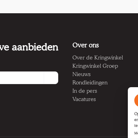
 we aanbieden
Over ons
Over de Kringwinkel
Kringwinkel Groep
Nieuws
Rondleidingen
In de pers
Vacatures
O
e
t
Me