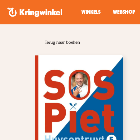
Spring naar inhoud
WINKELS
WEBSHOP
Terug naar boeken