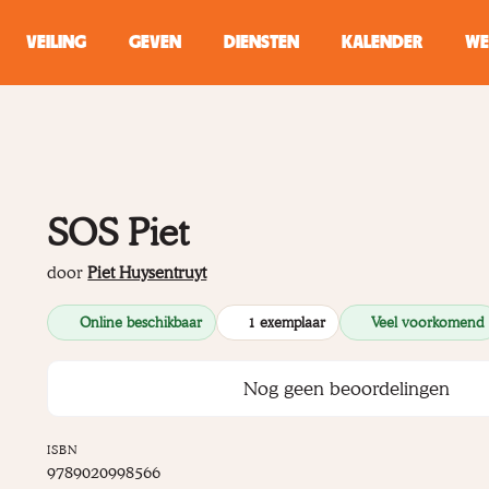
VEILING
GEVEN
DIENSTEN
KALENDER
WE
ZOEKEN
WINKEL
SOS Piet
Typ minstens 2 
door
Piet Huysentruyt
Online beschikbaar
1 exemplaar
Veel voorkomend
Nog geen beoordelingen
ISBN
9789020998566