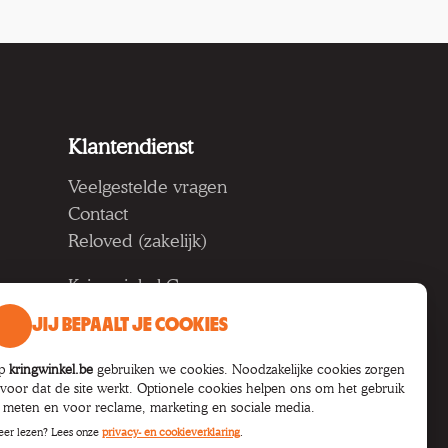
Klantendienst
Veelgestelde vragen
Contact
Reloved (zakelijk)
Kringwinkel Groep vzw
Koning Albertlaan 124, 9000
JIJ BEPAALT JE COOKIES
Gent
p
kringwinkel.be
gebruiken we cookies. Noodzakelijke cookies zorgen
BTW BE 1033.922.208
rvoor dat de site werkt. Optionele cookies helpen ons om het gebruik
e meten en voor reclame, marketing en sociale media.
er lezen? Lees onze
privacy- en cookieverklaring
.