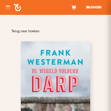
Spring naar inhoud
INLOGGEN
Terug naar boeken