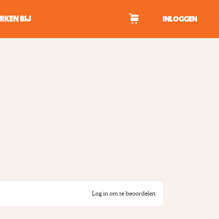
RKEN BIJ
INLOGGEN
WAGEN
tekens om te zoeken.
Log in om te beoordelen