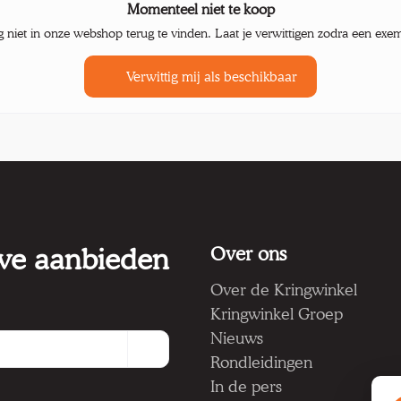
Momenteel niet te koop
g niet in onze webshop terug te vinden. Laat je verwittigen zodra een exe
Verwittig mij als beschikbaar
 we aanbieden
Over ons
Over de Kringwinkel
Kringwinkel Groep
Nieuws
Rondleidingen
In de pers