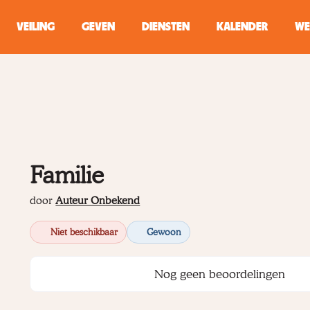
VEILING
GEVEN
DIENSTEN
KALENDER
WE
ZOEKEN
WINKEL
Typ minstens 2 
Familie
door
Auteur Onbekend
Niet beschikbaar
Gewoon
Nog geen beoordelingen