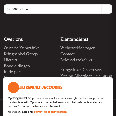
Over ons
Klantendienst
Over de Kringwinkel
Veelgestelde vragen
Kringwinkel Groep
Contact
Nieuws
Reloved (zakelijk)
Rondleidingen
Kringwinkel Groep vzw
In de pers
Koning Albertlaan 124, 9000
Vacatures
Gent
JIJ BEPAALT JE COOKIES
BTW BE 1033.922.208
Op
kringwinkel.be
gebruiken we cookies. Noodzakelijke cookies zorgen ervoor
dat de site werkt. Optionele cookies helpen ons om het gebruik te meten en
voor reclame, marketing en sociale media.
Privacy
Voorwaarden
Toegankelijkheid
Cookie-instellingen
Meer lezen? Lees onze
privacy- en cookieverklaring
.
B2B