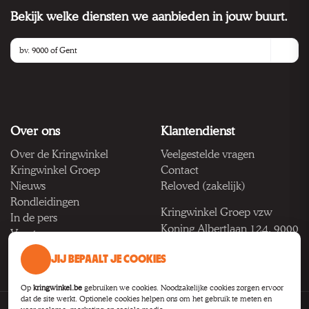
Bekijk welke diensten we aanbieden in jouw buurt.
Over ons
Klantendienst
Over de Kringwinkel
Veelgestelde vragen
Kringwinkel Groep
Contact
Nieuws
Reloved (zakelijk)
Rondleidingen
Kringwinkel Groep vzw
In de pers
Koning Albertlaan 124, 9000
Vacatures
Gent
JIJ BEPAALT JE COOKIES
BTW BE 1033.922.208
Op
kringwinkel.be
gebruiken we cookies. Noodzakelijke cookies zorgen ervoor
dat de site werkt. Optionele cookies helpen ons om het gebruik te meten en