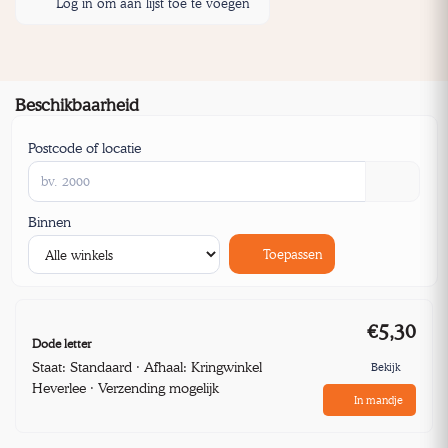
Log in om aan lijst toe te voegen
Beschikbaarheid
Postcode of locatie
Binnen
Toepassen
€5,30
Dode letter
Staat: Standaard · Afhaal: Kringwinkel
Bekijk
Heverlee · Verzending mogelijk
In mandje