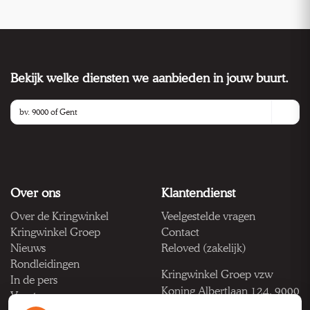
Bekijk welke diensten we aanbieden in jouw buurt.
Over ons
Klantendienst
Over de Kringwinkel
Veelgestelde vragen
Kringwinkel Groep
Contact
Nieuws
Reloved (zakelijk)
Rondleidingen
Kringwinkel Groep vzw
In de pers
Koning Albertlaan 124, 9000
Vacatures
Gent