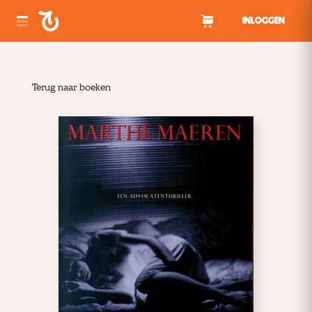
Spring naar inhoud
INLOGGEN
Terug naar boeken