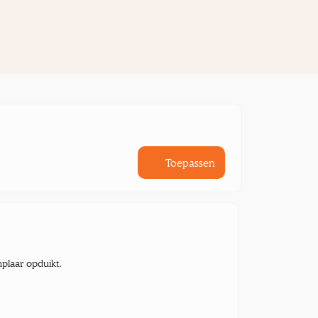
Toepassen
mplaar opduikt.