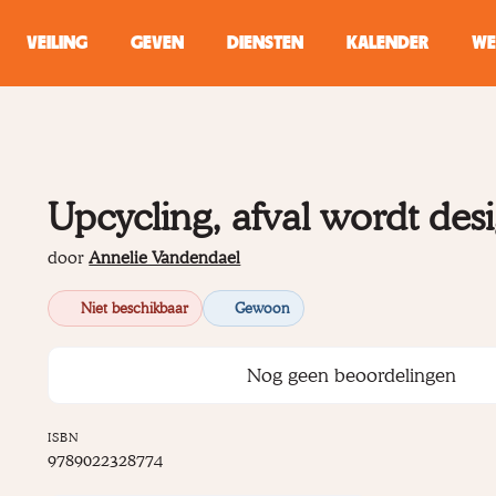
VEILING
GEVEN
DIENSTEN
KALENDER
WE
ZOEKEN
WINKEL
Upcycling, afval wordt des
Typ minstens 2 
door
Annelie Vandendael
Niet beschikbaar
Gewoon
Nog geen beoordelingen
ISBN
9789022328774