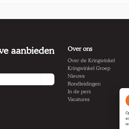
 we aanbieden
Over ons
Over de Kringwinkel
Kringwinkel Groep
Nieuws
Rondleidingen
In de pers
Vacatures
O
e
t