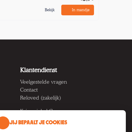
Bekijk
In mandje
Klantendienst
Veelgestelde vragen
Contact
Reloved (zakelijk)
Kringwinkel Groep vzw
Koning Albertlaan 124, 9000
JIJ BEPAALT JE COOKIES
Gent