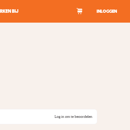
RKEN BIJ
INLOGGEN
WAGEN
tekens om te zoeken.
Log in om te beoordelen