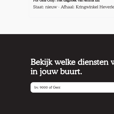
For Girls Only! Het dagboek van emma xxx
Staat: nieuw · Afhaal: Kringwinkel Heverl
Bekijk welke diensten
in jouw buurt.