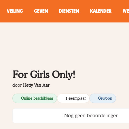
VEILING
GEVEN
DIENSTEN
KALENDER
WE
ZOEKEN
WINKEL
Typ minstens 2 
For Girls Only!
door
Hetty Van Aar
Online beschikbaar
1 exemplaar
Gewoon
Nog geen beoordelingen