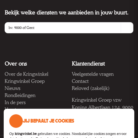
Bekijk welke diensten we aanbieden in jouw buurt.
Over ons
Klantendienst
Over de Kringwinkel
Veelgestelde vragen
Kringwinkel Groep
Contact
Nieuws
Reloved (zakelijk)
Rondleidingen
Kringwinkel Groep vzw
In de pers
Koning Albertlaan 124, 9000
Vacatures
Gent
JIJ BEPAALT JE COOKIES
BTW BE 1033.922.208
Op
kringwinkel.be
gebruiken we cookies. Noodzakelijke cookies zorgen ervoor