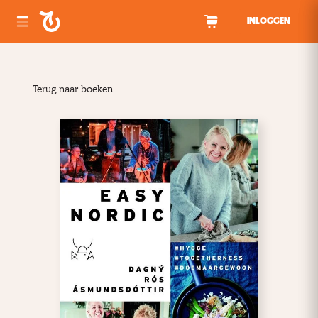
Spring naar inhoud
INLOGGEN
Terug naar boeken