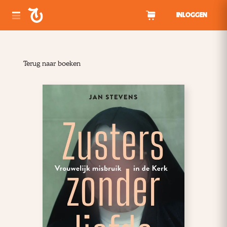
Spring naar inhoud
INLOGGEN
Terug naar boeken