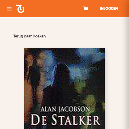
Spring naar inhoud
INLOGGEN
Terug naar boeken