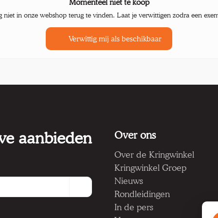
Momenteel niet te koop
g niet in onze webshop terug te vinden. Laat je verwittigen zodra een exe
Verwittig mij als beschikbaar
 we aanbieden
Over ons
Over de Kringwinkel
Kringwinkel Groep
Nieuws
Rondleidingen
In de pers