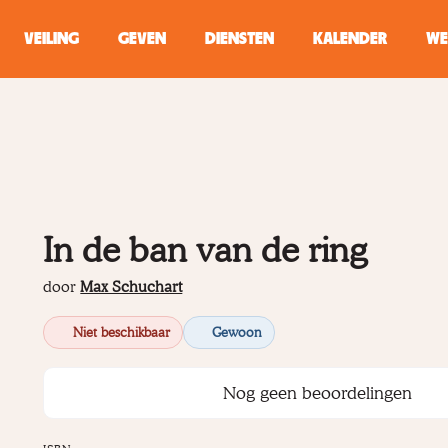
VEILING
GEVEN
DIENSTEN
KALENDER
WE
ZOEKEN
WINKEL
Typ minstens 2 
In de ban van de ring
door
Max Schuchart
Niet beschikbaar
Gewoon
Nog geen beoordelingen