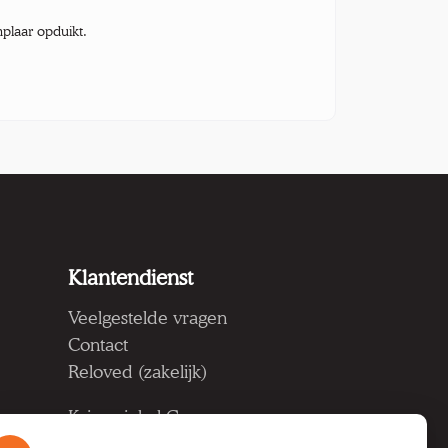
mplaar opduikt.
Klantendienst
Veelgestelde vragen
Contact
Reloved (zakelijk)
Kringwinkel Groep vzw
Koning Albertlaan 124, 9000