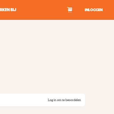
RKEN BIJ
INLOGGEN
WAGEN
tekens om te zoeken.
Log in om te beoordelen