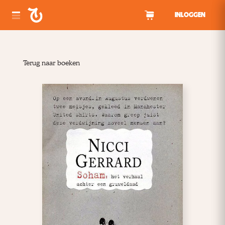
Spring naar inhoud
INLOGGEN
Terug naar boeken