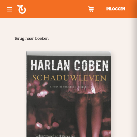
Spring naar inhoud
INLOGGEN
Terug naar boeken