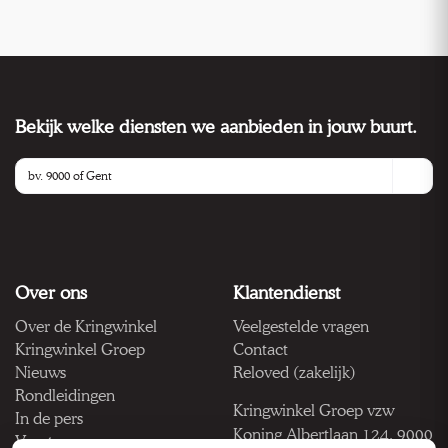
Bekijk welke diensten we aanbieden in jouw buurt.
Over ons
Klantendienst
Over de Kringwinkel
Veelgestelde vragen
Kringwinkel Groep
Contact
Nieuws
Reloved (zakelijk)
Rondleidingen
Kringwinkel Groep vzw
In de pers
Koning Albertlaan 124, 9000
Vacatures