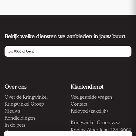
Bekijk welke diensten we aanbieden in jouw buurt.
Over ons
Klantendienst
Over de Kringwinkel
Veelgestelde vragen
Kringwinkel Groep
Contact
Nieuws
Reloved (zakelijk)
Rondleidingen
Kringwinkel Groep vzw
In de pers
Koning Albertlaan 124, 9000
Vacatures