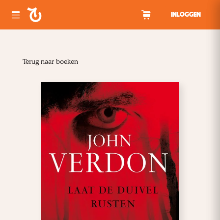
Spring naar inhoud
INLOGGEN
Terug naar boeken