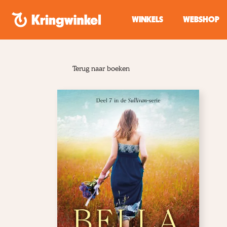
Spring naar inhoud
WINKELS
WEBSHOP
Terug naar boeken