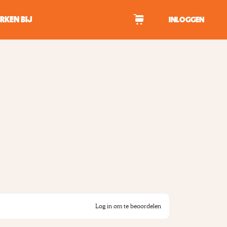
RKEN BIJ
INLOGGEN
WAGEN
tekens om te zoeken.
Log in om te beoordelen