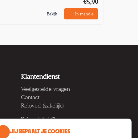
€5,90
Bekijk
In mandje
Klantendienst
Veelgestelde vragen
Contact
Reloved (zakelijk)
Kringwinkel Groep vzw
Koning Albertlaan 124, 9000
JIJ BEPAALT JE COOKIES
Gent