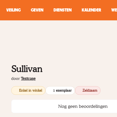
VEILING
GEVEN
DIENSTEN
KALENDER
WE
ZOEKEN
WINKEL
Typ minstens 2 
Sullivan
door
Textcase
Enkel in winkel
1 exemplaar
Zeldzaam
Nog geen beoordelingen