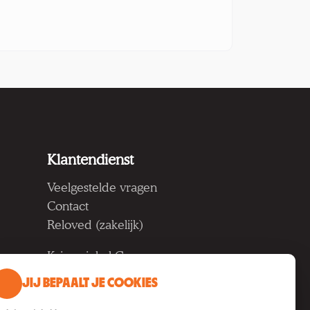
Klantendienst
Veelgestelde vragen
Contact
Reloved (zakelijk)
Kringwinkel Groep vzw
Koning Albertlaan 124, 9000
JIJ BEPAALT JE COOKIES
Gent