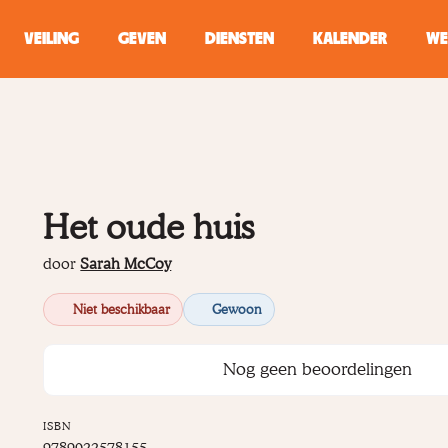
VEILING
GEVEN
DIENSTEN
KALENDER
WE
ZOEKEN
WINKEL
Het oude huis
Typ minstens 2 
door
Sarah McCoy
Niet beschikbaar
Gewoon
Nog geen beoordelingen
ISBN
9789022578155