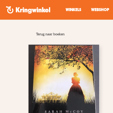
Spring naar inhoud
WINKELS
WEBSHOP
Terug naar boeken