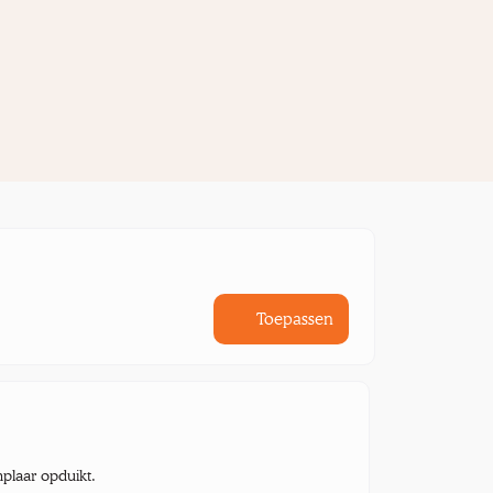
Toepassen
mplaar opduikt.