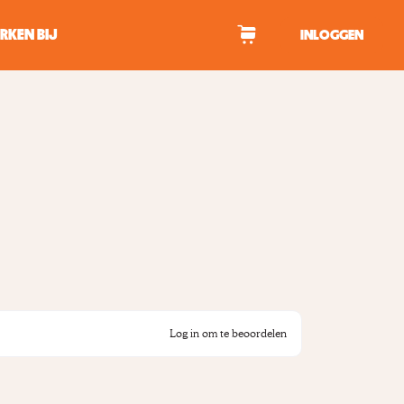
RKEN BIJ
INLOGGEN
WAGEN
tekens om te zoeken.
Log in om te beoordelen