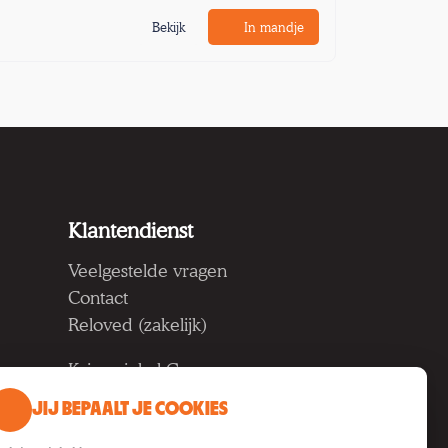
Bekijk
In mandje
Klantendienst
Veelgestelde vragen
Contact
Reloved (zakelijk)
Kringwinkel Groep vzw
Koning Albertlaan 124, 9000
JIJ BEPAALT JE COOKIES
Gent