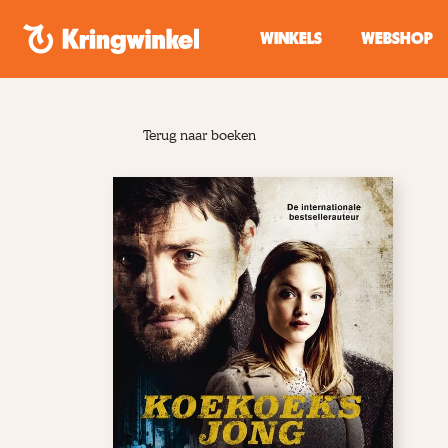
Spring naar inhoud
WINKELS
WEBSHOP
Terug naar boeken