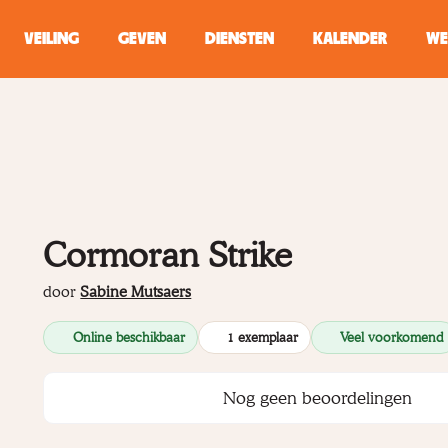
VEILING
GEVEN
DIENSTEN
KALENDER
WE
ZOEKEN
WINKEL
Typ minstens 2 
Cormoran Strike
door
Sabine Mutsaers
Online beschikbaar
1 exemplaar
Veel voorkomend
Nog geen beoordelingen