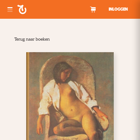
Spring naar inhoud
INLOGGEN
Terug naar boeken