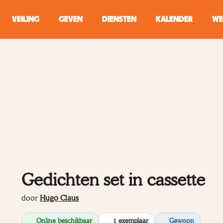
VEILING
GEVEN
DIENSTEN
KALENDER
WE
ZOEKEN
WINKEL
Typ minstens 2 
Gedichten set in cassette
door
Hugo Claus
Online beschikbaar
1 exemplaar
Gewoon