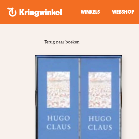
Spring naar inhoud
WINKELS
WEBSHOP
Terug naar boeken