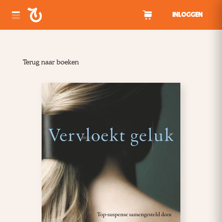
Spring naar inhoud
INLOGGEN
Terug naar boeken